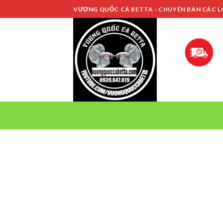
Skip
VƯƠNG QUỐC CÁ BETTA - CHUYÊN BÁN CÁC LO
to
content