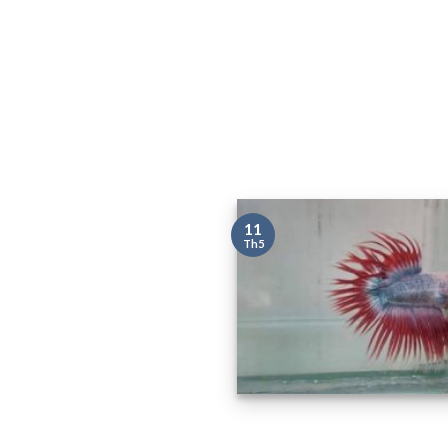
11
Th5