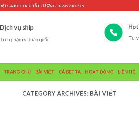
ẠI CÁ BETTA CHẤT LƯỢNG - 0939 647 619
Hot
Dịch vụ ship
Tư v
Trên phạm vi toàn quốc
TRANG CHỦ
BÀI VIẾT
CÁ BETTA
HOẠT ĐỘNG
LIÊN HỆ
CATEGORY ARCHIVES:
BÀI VIẾT