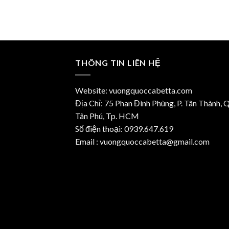
THÔNG TIN LIÊN HỆ
Website:
vuongquoccabetta.com
Địa Chỉ: 75 Phan Đình Phùng, P. Tân Thành, Q
Tân Phú, Tp. HCM
Số điện thoại: 0939.647.619
Email : vuongquoccabetta@gmail.com