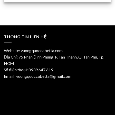
THÔNG TIN LIÊN HỆ
Website:
vuongquoccabetta.com
Địa Chỉ: 75 Phan Đình Phùng, P. Tân Thành, Q. Tân Phú, Tp.
HCM
Số điện thoại: 0939.647.619
Email : vuongquoccabetta@gmail.com