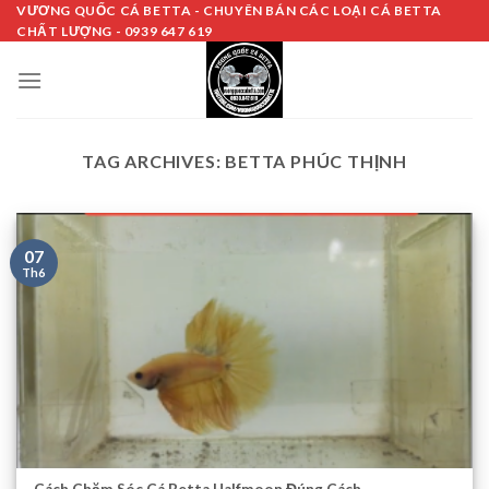
Skip
VƯƠNG QUỐC CÁ BETTA - CHUYÊN BÁN CÁC LOẠI CÁ BETTA
CHẤT LƯỢNG - 0939 647 619
to
content
TAG ARCHIVES:
BETTA PHÚC THỊNH
07
Th6
Cách Chăm Sóc Cá Betta Halfmoon Đúng Cách