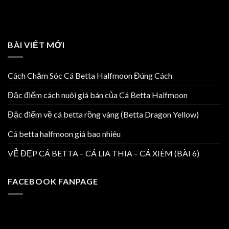
BÀI VIẾT MỚI
Cách Chăm Sóc Cá Betta Halfmoon Đúng Cách
Đặc điểm cách nuôi giá bán của Cá Betta Halfmoon
Đặc điểm về cá betta rồng vàng (Betta Dragon Yellow)
Cá betta halfmoon giá bao nhiêu
VẺ ĐẸP CÁ BETTA – CÁ LIA THIA – CÁ XIÊM (BÀI 6)
FACEBOOK FANPAGE