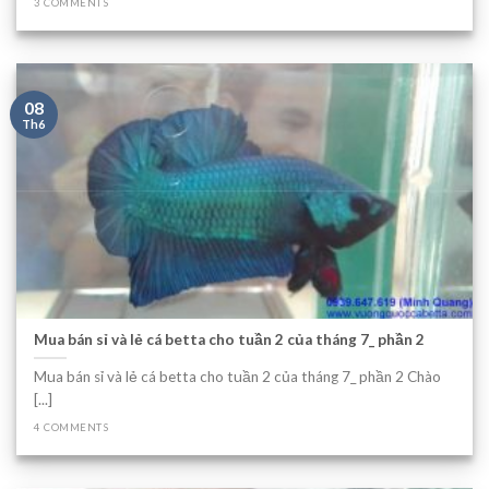
3 COMMENTS
08
Th6
Mua bán sỉ và lẻ cá betta cho tuần 2 của tháng 7_ phần 2
Mua bán sỉ và lẻ cá betta cho tuần 2 của tháng 7_ phần 2 Chào
[...]
4 COMMENTS