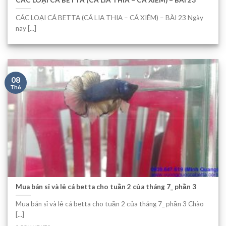
CÁC LOẠI CÁ BETTA (CÁ LIA THIA – CÁ XIÊM) – BÀI 23 Ngày
nay [...]
08
Th6
Mua bán sỉ và lẻ cá betta cho tuần 2 của tháng 7_ phần 3
Mua bán sỉ và lẻ cá betta cho tuần 2 của tháng 7_ phần 3 Chào
[...]