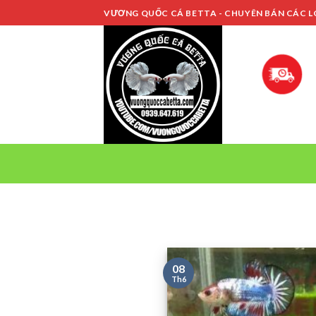
Skip
VƯƠNG QUỐC CÁ BETTA - CHUYÊN BÁN CÁC LO
to
content
08
Th6