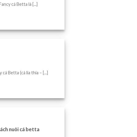
ncy cá Betta là [...]
Betta (cá lia thia – [...]
ách nuôi cá betta