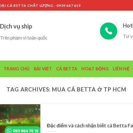
ẠI CÁ BETTA CHẤT LƯỢNG - 0939 647 619
Hot
Dịch vụ ship
Tư v
Trên phạm vi toàn quốc
TRANG CHỦ
BÀI VIẾT
CÁ BETTA
HOẠT ĐỘNG
LIÊN HỆ
TAG ARCHIVES:
MUA CÁ BETTA Ở TP HCM
Đặc điểm và cách nhận biết cá Betta F