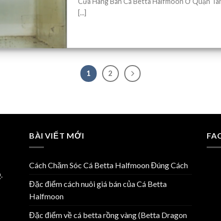
Cửa Hàng Bán Cá Betta Halfmoon Ở Quận Tâ
[...]
1
2
BÀI VIẾT MỚI
FA
Cách Chăm Sóc Cá Betta Halfmoon Đúng Cách
.
Đặc điểm cách nuôi giá bán của Cá Betta
Halfmoon
Đặc điểm về cá betta rồng vàng (Betta Dragon