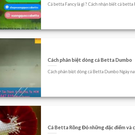
Cá betta Fancy là gì ? Cách nhận biết cá betta Fa
Cách phân biệt dòng cá Betta Dumbo
Cách phân biệt dòng cá Betta Dumbo Ngày nay cá 
Cá Betta Rồng Đỏ những đặc điểm và c