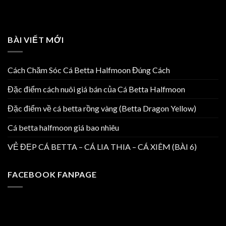
BÀI VIẾT MỚI
Cách Chăm Sóc Cá Betta Halfmoon Đúng Cách
Đặc điểm cách nuôi giá bán của Cá Betta Halfmoon
Đặc điểm về cá betta rồng vàng (Betta Dragon Yellow)
Cá betta halfmoon giá bao nhiêu
VẺ ĐẸP CÁ BETTA – CÁ LIA THIA – CÁ XIÊM (BÀI 6)
FACEBOOK FANPAGE