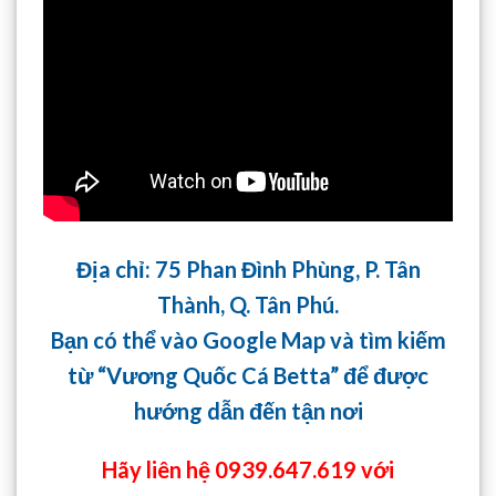
Địa chỉ: 75 Phan Đình Phùng, P. Tân
Thành, Q. Tân Phú.
Bạn có thể vào Google Map và tìm kiếm
từ “Vương Quốc Cá Betta” để được
hướng dẫn đến tận nơi
Hãy liên hệ 0939.647.619 với